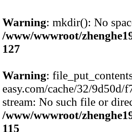
Warning
: mkdir(): No spac
/www/wwwroot/zhenghe19
127
Warning
: file_put_content
easy.com/cache/32/9d50d/f7
stream: No such file or dire
/www/wwwroot/zhenghe19
115