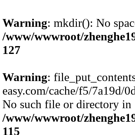
Warning
: mkdir(): No spac
/www/wwwroot/zhenghe19
127
Warning
: file_put_content
easy.com/cache/f5/7a19d/0d4
No such file or directory in
/www/wwwroot/zhenghe19
115