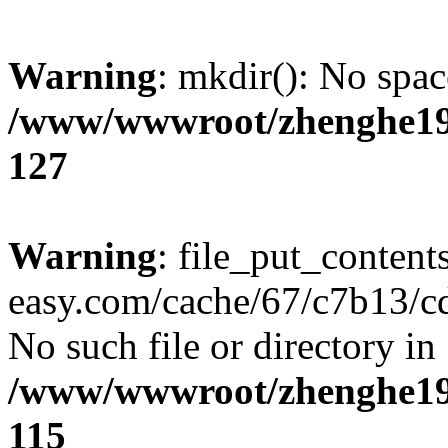
Warning
: mkdir(): No spac
/www/wwwroot/zhenghe19
127
Warning
: file_put_content
easy.com/cache/67/c7b13/cd
No such file or directory in
/www/wwwroot/zhenghe19
115